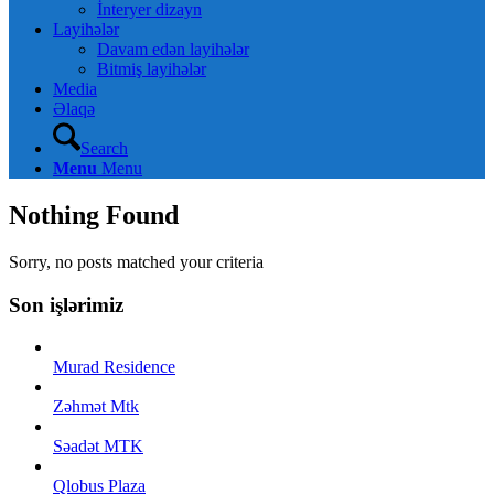
İnteryer dizayn
Layihələr
Davam edən layihələr
Bitmiş layihələr
Media
Əlaqə
Search
Menu
Menu
Nothing Found
Sorry, no posts matched your criteria
Son işlərimiz
Murad Residence
Zəhmət Mtk
Səadət MTK
Qlobus Plaza