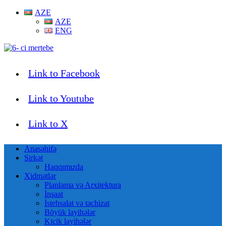
AZE
AZE
ENG
Link to Facebook
Link to Youtube
Link to X
Anasəhifə
Şirkət
Haqqımızda
Xidmətlər
Planlama və Arxitektura
İnşaat
İstehsalat və təchizat
Böyük layihələr
Kiçik layihələr