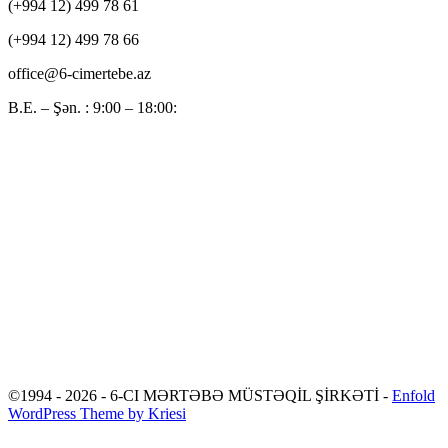
(+994 12) 499 78 61
(+994 12) 499 78 66
office@6-cimertebe.az
B.E. – Şən. : 9:00 – 18:00:
©1994 - 2026 - 6-CI MƏRTƏBƏ MÜSTƏQİL ŞİRKƏTİ -
Enfold
WordPress Theme by Kriesi