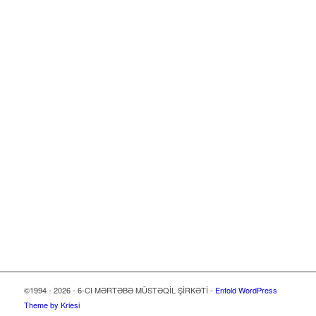
©1994 - 2026 - 6-CI MƏRTƏBƏ MÜSTƏQİL ŞİRKƏTİ -
Enfold WordPress
Theme by Kriesi