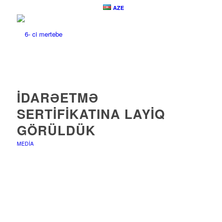
AZE
İDARƏETMƏ
SERTIFIKATINA LAYIQ
GÖRÜLDÜK
MEDIA